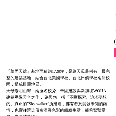
『華固天鑄』基地面積約1729坪，是為天母最稀有、最完
整的建築基地，結合台北美國學校、台北日僑學校兩所校
園，構成壯麗地景。
天母陽明山畔、兩座名校旁，華固建設與新加坡WOHA
建築團隊天合之作， 為與您一樣「不斷探索、追求夢想
的」真正的”Sky walker”所建造，擁有敢於開發未知的熱
情，也響往渲染傳奇浪漫色彩的繽紛生活，能夠驚豔當