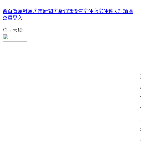
首頁
買屋
租屋
房市新聞
房產知識
優質房仲店
房仲達人
討論區
|
會員登入
華固天鑄