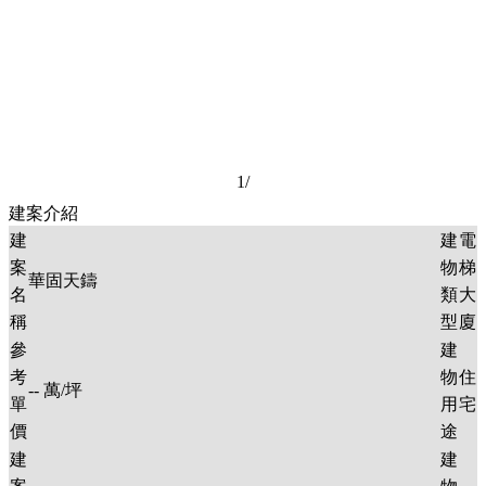
1
/
建案介紹
建
建
電
案
物
梯
華固天鑄
名
類
大
稱
型
廈
參
建
考
物
住
--
萬/坪
單
用
宅
價
途
建
建