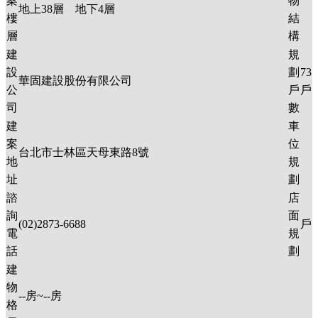
案
物
地上
38
層 地下
4
層
樓
結
層
構
建
規
設
劃
73
華固建設股份有限公司
公
戶
戶
司
數
建
車
案
位
台北市士林區天母東路8號
地
規
址
劃
諮
店
詢
面
(02)2873-6688
戶
電
規
話
劃
建
物
--
房~
--
房
格