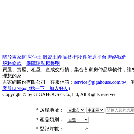
關於吉家網
|
房仲王
|
個資王
|
產品技術
|
物件流通平台
|
聯絡我們
服務條款
保障隱私權聲明
買屋、賣屋、租屋、查成交行情，集合各家房仲品牌物件，讓
理想的家。
吉家網股份有限公司 客服信箱：
service@gigahouse.com.tw
客
客服LINE@ (點一下，加入好友)
Copyright © by GIGAHOUSE Co.,Ltd, All Rights reserved