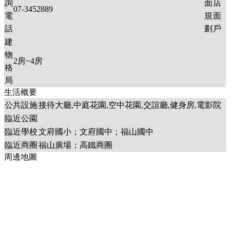
詢
面
店
07-3452889
電
規
面
話
劃
戶
建
物
2
房~
4
房
格
局
生活概要
公共設施
接待大廳,中庭花園,空中花園,交誼廳,健身房,電影院
臨近公園
臨近學校
文府國小；文府國中；福山國中
臨近商圈
福山廣場；高鐵商圈
周邊地圖