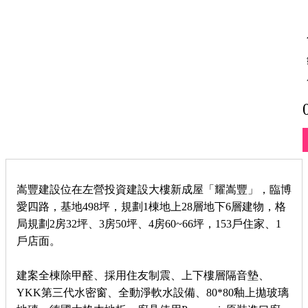
嵩豐建設位在左營投資建設大樓新成屋「耀嵩豐」，臨博
愛四路，基地498坪，規劃1棟地上28層地下6層建物，格
局規劃2房32坪、3房50坪、4房60~66坪，153戶住家、1
戶店面。
建案全棟除甲醛、採用住友制震、上下樓層隔音墊、
YKK第三代水密窗、全動淨軟水設備、80*80釉上拋玻璃