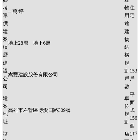
考
物
住
--
萬/坪
單
用
宅
價
途
建
建
案
物
地上
28
層 地下
6
層
樓
結
層
構
建
規
設
劃
153
嵩豐建設股份有限公司
公
戶
戶
司
數
平
建
車
面
案
位
高雄市左營區博愛四路309號
式
地
規
156
址
劃
個
諮
店
1戶