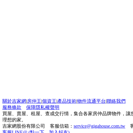
關於吉家網
|
房仲王
|
個資王
|
產品技術
|
物件流通平台
|
聯絡我們
服務條款
保障隱私權聲明
買屋、賣屋、租屋、查成交行情，集合各家房仲品牌物件，讓
理想的家。
吉家網股份有限公司 客服信箱：
service@gigahouse.com.tw
客
客服LINE@ (點一下，加入好友)