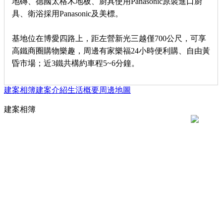
地磚、德國太格木地板、廚具使用Panasonic原裝進口廚
具、衛浴採用Panasonic及美標。
基地位在博愛四路上，距左營新光三越僅700公尺，可享
高鐵商圈購物樂趣，周邊有家樂福24小時便利購、自由黃
昏市場；近3鐵共構約車程5~6分鐘。
建案相簿
建案介紹
生活概要
周邊地圖
建案相簿