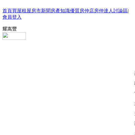
首頁
買屋
租屋
房市新聞
房產知識
優質房仲店
房仲達人
討論區
|
會員登入
耀嵩豐