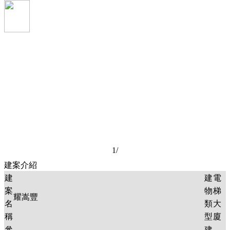
1
/
建案介紹
建
建
電
案
物
梯
耀嵩豐
名
類
大
稱
型
廈
參
建