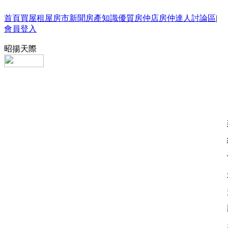
首頁
買屋
租屋
房市新聞
房產知識
優質房仲店
房仲達人
討論區
|
會員登入
昭揚天際