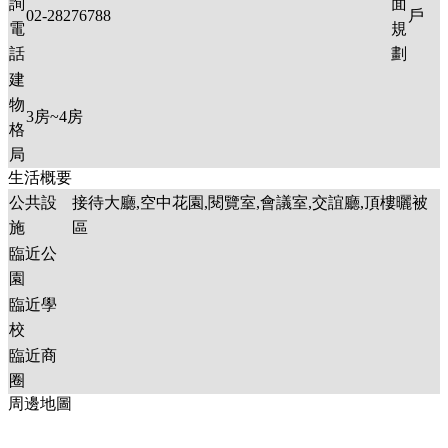
詢
面
02-28276788
戶
電
規
話
劃
建
物
3
房~
4
房
格
局
生活概要
公共設
接待大廳,空中花園,閱覽室,會議室,交誼廳,頂樓曬被
施
區
臨近公
園
臨近學
校
臨近商
圈
周邊地圖