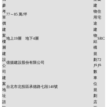
參
建
考
物
住
77～85
萬/坪
單
用
宅
價
途
建
建
案
物
地上
19
層 地下
4
層
SRC
樓
結
層
構
建
規
設
劃
72
億揚建設股份有限公司
公
戶
戶
司
數
建
車
案
位
台北市北投區承德路七段140號
地
規
址
劃
諮
店