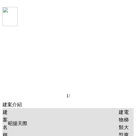
1
/
建案介紹
建
建
電
案
物
梯
昭揚天際
名
類
大
稱
型
廈