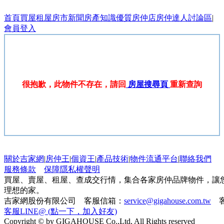
首頁
買屋
租屋
房市新聞
房產知識
優質房仲店
房仲達人
討論區
|
會員登入
很抱歉，此物件不存在，請回
房屋搜尋頁
重新查詢
關於吉家網
|
房仲王
|
個資王
|
產品技術
|
物件流通平台
|
聯絡我們
服務條款
保障隱私權聲明
買屋、賣屋、租屋、查成交行情，集合各家房仲品牌物件，讓
理想的家。
吉家網股份有限公司 客服信箱：
service@gigahouse.com.tw
客
客服LINE@ (點一下，加入好友)
Copyright © by GIGAHOUSE Co.,Ltd, All Rights reserved