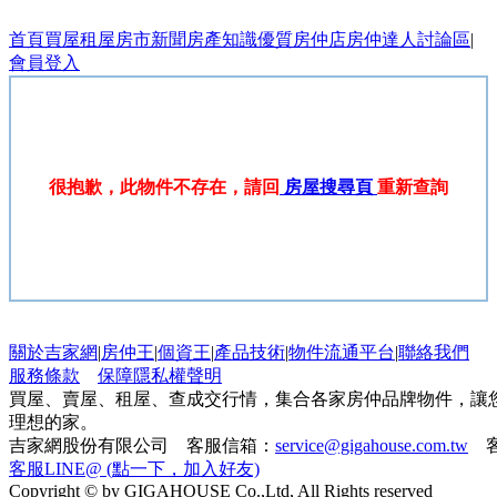
首頁
買屋
租屋
房市新聞
房產知識
優質房仲店
房仲達人
討論區
|
會員登入
很抱歉，此物件不存在，請回
房屋搜尋頁
重新查詢
關於吉家網
|
房仲王
|
個資王
|
產品技術
|
物件流通平台
|
聯絡我們
服務條款
保障隱私權聲明
買屋、賣屋、租屋、查成交行情，集合各家房仲品牌物件，讓
理想的家。
吉家網股份有限公司 客服信箱：
service@gigahouse.com.tw
客
客服LINE@ (點一下，加入好友)
Copyright © by GIGAHOUSE Co.,Ltd, All Rights reserved