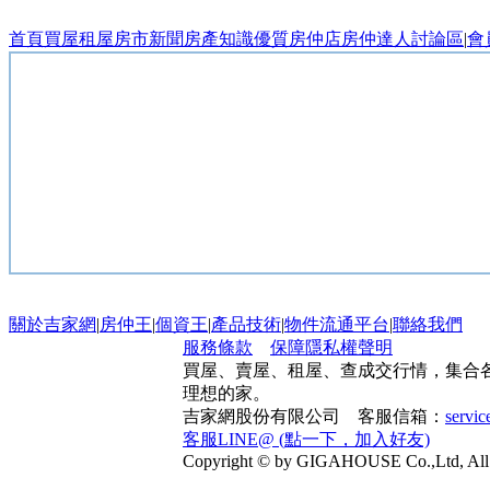
首頁
買屋
租屋
房市新聞
房產知識
優質房仲店
房仲達人
討論區
|
會
關於吉家網
|
房仲王
|
個資王
|
產品技術
|
物件流通平台
|
聯絡我們
服務條款
保障隱私權聲明
買屋、賣屋、租屋、查成交行情，集合
理想的家。
吉家網股份有限公司 客服信箱：
servi
客服LINE@ (點一下，加入好友)
Copyright © by GIGAHOUSE Co.,Ltd, All 