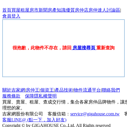
首頁
買屋
租屋
房市新聞
房產知識
優質房仲店
房仲達人
討論區
|
會員登入
很抱歉，此物件不存在，請回
房屋搜尋頁
重新查詢
關於吉家網
|
房仲王
|
個資王
|
產品技術
|
物件流通平台
|
聯絡我們
服務條款
保障隱私權聲明
買屋、賣屋、租屋、查成交行情，集合各家房仲品牌物件，讓
理想的家。
吉家網股份有限公司 客服信箱：
service@gigahouse.com.tw
客
客服LINE@ (點一下，加入好友)
Copyright © by GIGAHOUSE Co.,Ltd, All Rights reserved