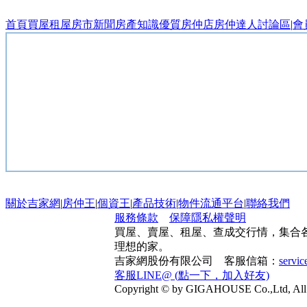
首頁
買屋
租屋
房市新聞
房產知識
優質房仲店
房仲達人
討論區
|
會
關於吉家網
|
房仲王
|
個資王
|
產品技術
|
物件流通平台
|
聯絡我們
服務條款
保障隱私權聲明
買屋、賣屋、租屋、查成交行情，集合
理想的家。
吉家網股份有限公司 客服信箱：
servi
客服LINE@ (點一下，加入好友)
Copyright © by GIGAHOUSE Co.,Ltd, All 