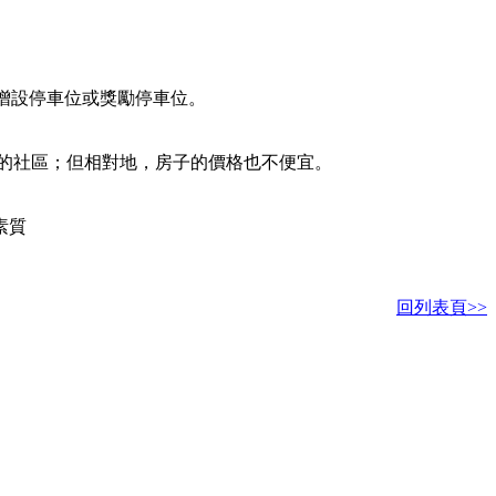
。
增設停車位或獎勵停車位。
的社區；但相對地，房子的價格也不便宜。
素質
回列表頁>>