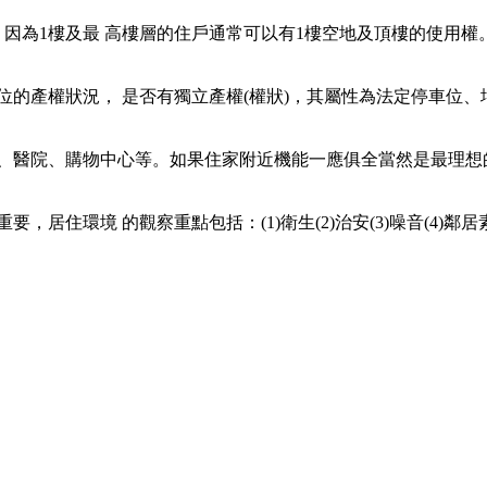
因為1樓及最 高樓層的住戶通常可以有1樓空地及頂樓的使用權
的產權狀況， 是否有獨立產權(權狀)，其屬性為法定停車位、
、醫院、購物中心等。如果住家附近機能一應俱全當然是最理想
住環境 的觀察重點包括：(1)衛生(2)治安(3)噪音(4)鄰居