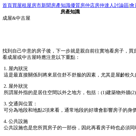
首頁
買屋
租屋
房市新聞
房產知識
優質房仲店
房仲達人
討論區
|
會
房產知識
成屋&中古屋
找到自己中意的房子後，下一步就是親自前往實地看房子，買房
看成屋或中古屋時應注意以下重點：
1. 屋內狀況
這是最直接關係到將來居住舒不舒服的因素，尤其是屋齡較久
2. 屋外狀況
所謂屋外指的是居住空間以外之地方，包括：(1)建築物外牆(2)外觀
3. 交通與位置：
可分為地段和地點2項來看，通常地段的好壞會影響房子的身價
4. 公共設施
公共設施也是您所買房子的一部份，因此再看房子時也必須同