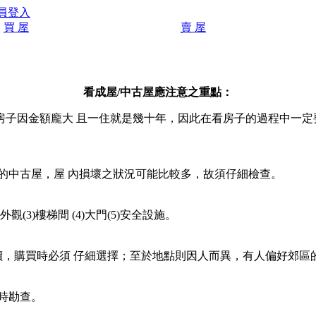
員登入
買 屋
賣 屋
看成屋/中古屋應注意之重點：
子因金額龐大 且一住就是幾十年，因此在看房子的過程中一定
的中古屋，屋 內損壞之狀況可能比較多，故須仔細檢查。
(3)樓梯間 (4)大門(5)安全設施。
，購買時必須 仔細選擇；至於地點則因人而異，有人偏好郊區
時勘查。