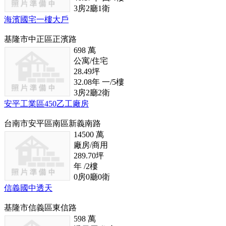
3
房
2
廳
1
衛
海濱國宅一樓大戶
基隆市中正區正濱路
698
萬
公寓/住宅
28.49
坪
32.08
年
一/5
樓
3
房
2
廳
2
衛
安平工業區450乙工廠房
台南市安平區南區新義南路
14500
萬
廠房/商用
289.70
坪
年
/2
樓
0
房
0
廳
0
衛
信義國中透天
基隆市信義區東信路
598
萬