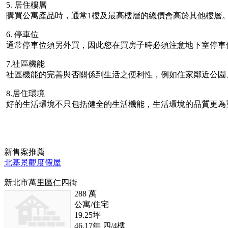
5. 居住樓層
購買公寓產品時，通常1樓及最高樓層的總價會高於其他樓層。
6. 停車位
通常停車位須另外買，因此您在買房子時必須注意地下室停車位
7.社區機能
社區機能的完善與否關係到生活之便利性，例如住家鄰近公園
8.居住環境
好的生活環境不只包括健全的生活機能，生活環境的品質更為重要，居
新
售
案推薦
北基景觀度假屋
新北市萬里區仁四街
288
萬
公寓/住宅
19.25
坪
46.17
年
四/4
樓