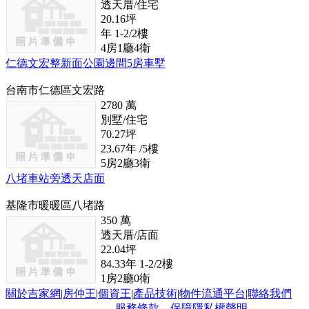
透天厝/住宅
20.16
坪
年
1-2/2
樓
4
房
1
廳
4
衛
仁德文宏整新面公園邊間5房車墅
台南市仁德區文宏路
2780
萬
別墅/住宅
70.27
坪
23.67
年
/5
樓
5
房
2
廳
3
衛
八堵車站旁透天店面
基隆市暖暖區八堵路
350
萬
透天厝/店面
22.04
坪
84.33
年
1-2/2
樓
1
房
2
廳
0
衛
關於吉家網
|
房仲王
|
個資王
|
產品技術
|
物件流通平台
|
聯絡我們
服務條款
保障隱私權聲明