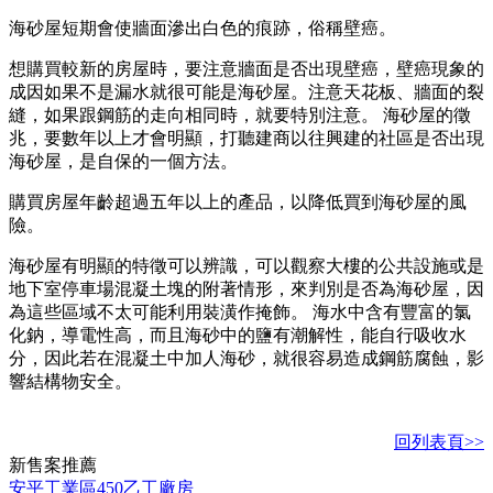
海砂屋短期會使牆面滲出白色的痕跡，俗稱壁癌。
想購買較新的房屋時，要注意牆面是否出現壁癌，壁癌現象的
成因如果不是漏水就很可能是海砂屋。注意天花板、牆面的裂
縫，如果跟鋼筋的走向相同時，就要特別注意。 海砂屋的徵
兆，要數年以上才會明顯，打聽建商以往興建的社區是否出現
海砂屋，是自保的一個方法。
購買房屋年齡超過五年以上的產品，以降低買到海砂屋的風
險。
海砂屋有明顯的特徵可以辨識，可以觀察大樓的公共設施或是
地下室停車場混凝土塊的附著情形，來判別是否為海砂屋，因
為這些區域不太可能利用裝潢作掩飾。 海水中含有豐富的氯
化鈉，導電性高，而且海砂中的鹽有潮解性，能自行吸收水
分，因此若在混凝土中加人海砂，就很容易造成鋼筋腐蝕，影
響結構物安全。
回列表頁>>
新
售
案推薦
安平工業區450乙工廠房