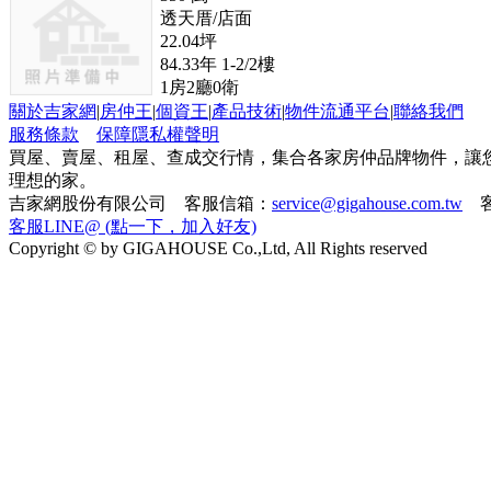
透天厝/店面
22.04
坪
84.33
年
1-2/2
樓
1
房
2
廳
0
衛
關於吉家網
|
房仲王
|
個資王
|
產品技術
|
物件流通平台
|
聯絡我們
服務條款
保障隱私權聲明
買屋、賣屋、租屋、查成交行情，集合各家房仲品牌物件，讓
理想的家。
吉家網股份有限公司 客服信箱：
service@gigahouse.com.tw
客
客服LINE@ (點一下，加入好友)
Copyright © by GIGAHOUSE Co.,Ltd, All Rights reserved