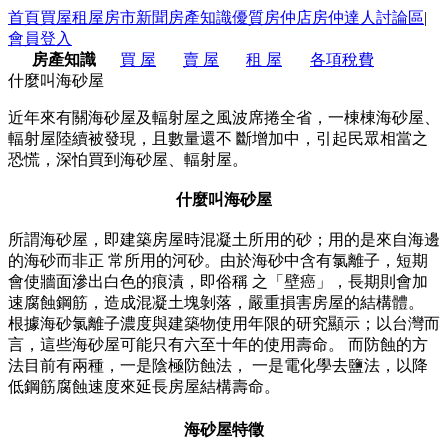
首頁
買屋
租屋
房市新聞
房產知識
優質房仲店
房仲達人
討論區
|
會員登入
房產知識
買 屋
賣 屋
租 屋
各項稅費
什麼叫海砂屋
近年來有關海砂屋及輻射屋之風波席捲全省，一棟棟海砂屋、
輻射屋陸續被發現，且數量還不 斷增加中，引起民眾相當之
恐慌，深怕買到海砂屋、輻射屋。
什麼叫海砂屋
所謂海砂屋，即建築房屋時混凝土所用的砂；用的是來自海邊
的海砂而非正 常所用的河砂。由於海砂中含有氯離子，短期
會使牆面滲出白色的痕漬，即俗稱 之「壁癌」，長期則會加
速腐蝕鋼筋，造成混凝土塊剝落，嚴重損害房屋的結構體。
根據海砂氯離子濃度與建築物使用年限的研究顯示；以台灣而
言，這些海砂屋可能只有六至十年的使用壽命。 而防蝕的方
法目前有兩種，一是陰極防蝕法， 一是電化學去鹽法，以降
低鋼筋腐蝕速度來延長房屋結構壽命。
海砂屋特徵