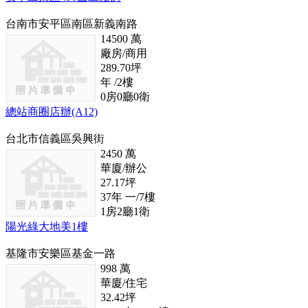
台南市安平區南區新義南路
14500
萬
廠房/商用
289.70
坪
年
/2
樓
0
房
0
廳
0
衛
總站商圈店辦(A12)
台北市信義區吳興街
2450
萬
華廈/辦公
27.17
坪
37
年
一/7
樓
1
房
2
廳
1
衛
陽光綠大地美1樓
基隆市安樂區基金一路
998
萬
華廈/住宅
32.42
坪