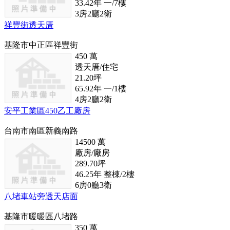
33.42
年
一/7
樓
3
房
2
廳
2
衛
祥豐街透天厝
基隆市中正區祥豐街
450
萬
透天厝/住宅
21.20
坪
65.92
年
一/1
樓
4
房
2
廳
2
衛
安平工業區450乙工廠房
台南市南區新義南路
14500
萬
廠房/廠房
289.70
坪
46.25
年
整棟/2
樓
6
房
0
廳
3
衛
八堵車站旁透天店面
基隆市暖暖區八堵路
350
萬