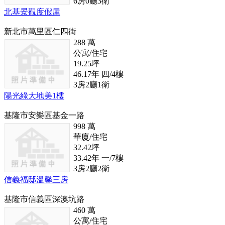
6
房
0
廳
3
衛
北基景觀度假屋
新北市萬里區仁四街
288
萬
公寓/住宅
19.25
坪
46.17
年
四/4
樓
3
房
2
廳
1
衛
陽光綠大地美1樓
基隆市安樂區基金一路
998
萬
華廈/住宅
32.42
坪
33.42
年
一/7
樓
3
房
2
廳
2
衛
信義福邸溫馨三房
基隆市信義區深澳坑路
460
萬
公寓/住宅