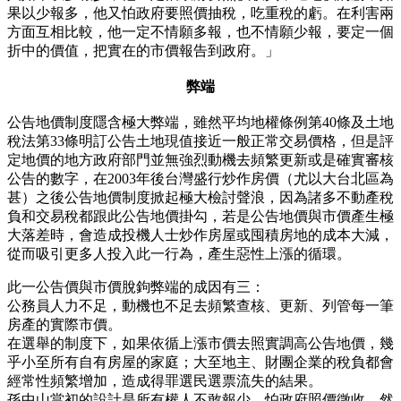
果以少報多，他又怕政府要照價抽稅，吃重稅的虧。在利害兩
方面互相比較，他一定不情願多報，也不情願少報，要定一個
折中的價值，把實在的市價報告到政府。」
弊端
公告地價制度隱含極大弊端，雖然平均地權條例第40條及土地
稅法第33條明訂公告土地現值接近一般正常交易價格，但是評
定地價的地方政府部門並無強烈動機去頻繁更新或是確實審核
公告的數字，在2003年後台灣盛行炒作房價（尤以大台北區為
甚）之後公告地價制度掀起極大檢討聲浪，因為諸多不動產稅
負和交易稅都跟此公告地價掛勾，若是公告地價與市價產生極
大落差時，會造成投機人士炒作房屋或囤積房地的成本大減，
從而吸引更多人投入此一行為，產生惡性上漲的循環。
此一公告價與市價脫鉤弊端的成因有三：
公務員人力不足，動機也不足去頻繁查核、更新、列管每一筆
房產的實際市價。
在選舉的制度下，如果依循上漲市價去照實調高公告地價，幾
乎小至所有自有房屋的家庭；大至地主、財團企業的稅負都會
經常性頻繁增加，造成得罪選民選票流失的結果。
孫中山當初的設計是所有權人不敢報少，怕政府照價徵收，然