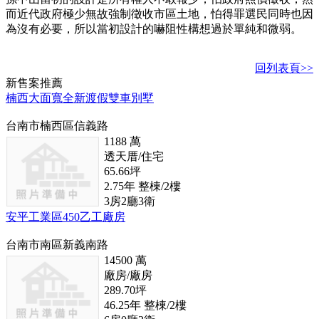
而近代政府極少無故強制徵收市區土地，怕得罪選民同時也因
為沒有必要，所以當初設計的嚇阻性構想過於單純和微弱。
回列表頁>>
新
售
案推薦
楠西大面寬全新渡假雙車別墅
台南市楠西區信義路
1188
萬
透天厝/住宅
65.66
坪
2.75
年
整棟/2
樓
3
房
2
廳
3
衛
安平工業區450乙工廠房
台南市南區新義南路
14500
萬
廠房/廠房
289.70
坪
46.25
年
整棟/2
樓