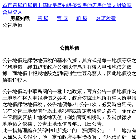
首頁
買屋
租屋
房市新聞
房產知識
優質房仲店
房仲達人
討論區
|
會員登入
房產知識
買 屋
賣 屋
租 屋
各項稅費
公告地價
公告地價
公告地價是課徵地價稅的基本依據，其方式是每一地價等級之
平均地價，經由縣市政府公佈以作為所有權人申報地價之依
據，而地價申報與地段之調幅則往往甚為驚人，因此地價稅之
負擔也較大。
公告地價為中華民國的一種土地政策，官方公告一個地價作為
土地所有權人申報地價之參考，政府依據土地所有權人所申報
之地價課徵地價稅，公告地價每3年公告1次，必要時會延長。
另有公告土地現值作為土地移轉或設定典權時之參考；並作為
主管機關審核土地移轉現值（例如官司糾紛時）及補償徵收土
地地價之依據，公告土地現值每年1月1日公告。
此一措施理論在於孫中山所提出的「漲價歸公」：「土地持有
人如果以多報少，他一定怕政府要照價收買，吃地價的虧；如