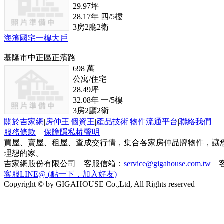
29.97
坪
28.17
年
四/5
樓
3
房
2
廳
2
衛
海濱國宅一樓大戶
基隆市中正區正濱路
698
萬
公寓/住宅
28.49
坪
32.08
年
一/5
樓
3
房
2
廳
2
衛
關於吉家網
|
房仲王
|
個資王
|
產品技術
|
物件流通平台
|
聯絡我們
服務條款
保障隱私權聲明
買屋、賣屋、租屋、查成交行情，集合各家房仲品牌物件，讓
理想的家。
吉家網股份有限公司 客服信箱：
service@gigahouse.com.tw
客
客服LINE@ (點一下，加入好友)
Copyright © by GIGAHOUSE Co.,Ltd, All Rights reserved