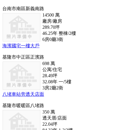
台南市南區新義南路
14500
萬
廠房/廠房
289.70
坪
46.25
年
整棟/2
樓
6
房
0
廳
3
衛
海濱國宅一樓大戶
基隆市中正區正濱路
698
萬
公寓/住宅
28.49
坪
32.08
年
一/5
樓
3
房
2
廳
2
衛
八堵車站旁透天店面
基隆市暖暖區八堵路
350
萬
透天厝/店面
22.04
坪