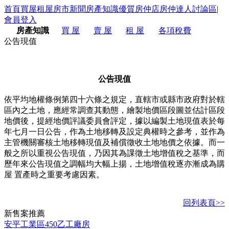
首頁
買屋
租屋
房市新聞
房產知識
優質房仲店
房仲達人
討論區
|
會員登入
房產知識
買 屋
賣 屋
租 屋
各項稅費
公告現值
公告現值
依平均地權條例第四十六條之規定，直轄市或縣市政府對於轄
區內之土地，應經常調查其動態，繪製地價區段圖並估計區段
地價後，提經地價評議委員會評定，據以編製土地現值表於每
年七月一日公告，作為土地移轉及設定典權時之參考，並作為
主管機關審核土地移轉現值及補償徵收土地地價之依據。而一
般之所以重視公告現值，乃因其為課徵土地增值稅之基準，而
歷年來公告現值之調幅均大幅上揚，土地增值稅逐亦漸成為購
屋 置產時之重要考慮因素。
回列表頁>>
新
售
案推薦
安平工業區450乙工廠房