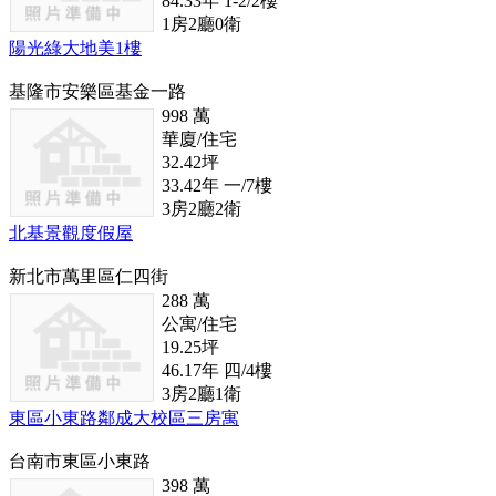
84.33
年
1-2/2
樓
1
房
2
廳
0
衛
陽光綠大地美1樓
基隆市安樂區基金一路
998
萬
華廈/住宅
32.42
坪
33.42
年
一/7
樓
3
房
2
廳
2
衛
北基景觀度假屋
新北市萬里區仁四街
288
萬
公寓/住宅
19.25
坪
46.17
年
四/4
樓
3
房
2
廳
1
衛
東區小東路鄰成大校區三房寓
台南市東區小東路
398
萬