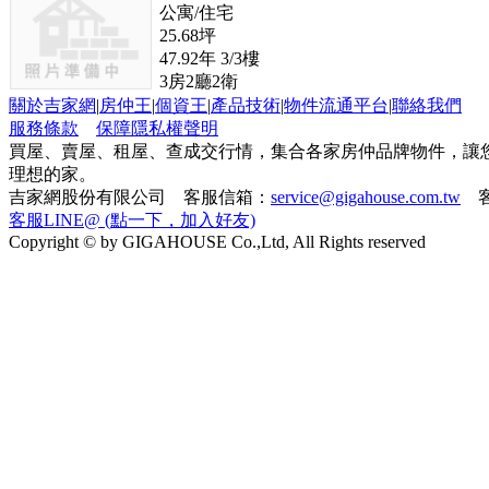
公寓/住宅
25.68
坪
47.92
年
3/3
樓
3
房
2
廳
2
衛
關於吉家網
|
房仲王
|
個資王
|
產品技術
|
物件流通平台
|
聯絡我們
服務條款
保障隱私權聲明
買屋、賣屋、租屋、查成交行情，集合各家房仲品牌物件，讓
理想的家。
吉家網股份有限公司 客服信箱：
service@gigahouse.com.tw
客
客服LINE@ (點一下，加入好友)
Copyright © by GIGAHOUSE Co.,Ltd, All Rights reserved