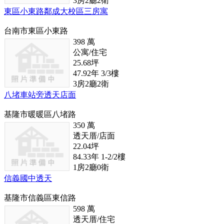
3
房
2
廳
2
衛
東區小東路鄰成大校區三房寓
台南市東區小東路
398
萬
公寓/住宅
25.68
坪
47.92
年
3/3
樓
3
房
2
廳
2
衛
八堵車站旁透天店面
基隆市暖暖區八堵路
350
萬
透天厝/店面
22.04
坪
84.33
年
1-2/2
樓
1
房
2
廳
0
衛
信義國中透天
基隆市信義區東信路
598
萬
透天厝/住宅