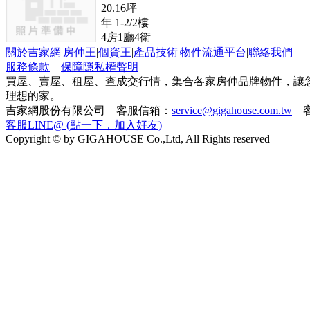
20.16
坪
年
1-2/2
樓
4
房
1
廳
4
衛
關於吉家網
|
房仲王
|
個資王
|
產品技術
|
物件流通平台
|
聯絡我們
服務條款
保障隱私權聲明
買屋、賣屋、租屋、查成交行情，集合各家房仲品牌物件，讓
理想的家。
吉家網股份有限公司 客服信箱：
service@gigahouse.com.tw
客
客服LINE@ (點一下，加入好友)
Copyright © by GIGAHOUSE Co.,Ltd, All Rights reserved