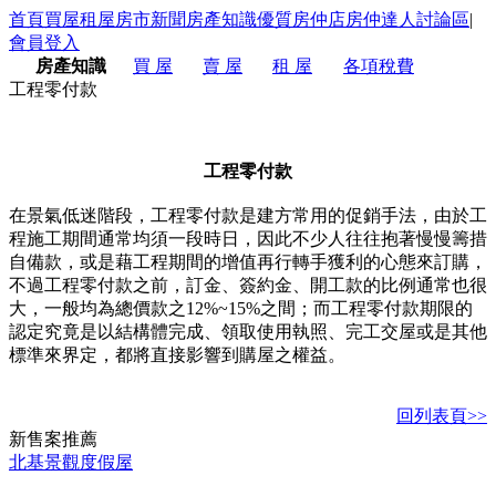
首頁
買屋
租屋
房市新聞
房產知識
優質房仲店
房仲達人
討論區
|
會員登入
房產知識
買 屋
賣 屋
租 屋
各項稅費
工程零付款
工程零付款
在景氣低迷階段，工程零付款是建方常用的促銷手法，由於工
程施工期間通常均須一段時日，因此不少人往往抱著慢慢籌措
自備款，或是藉工程期間的增值再行轉手獲利的心態來訂購，
不過工程零付款之前，訂金、簽約金、開工款的比例通常也很
大，一般均為總價款之12%~15%之間；而工程零付款期限的
認定究竟是以結構體完成、領取使用執照、完工交屋或是其他
標準來界定，都將直接影響到購屋之權益。
回列表頁>>
新
售
案推薦
北基景觀度假屋