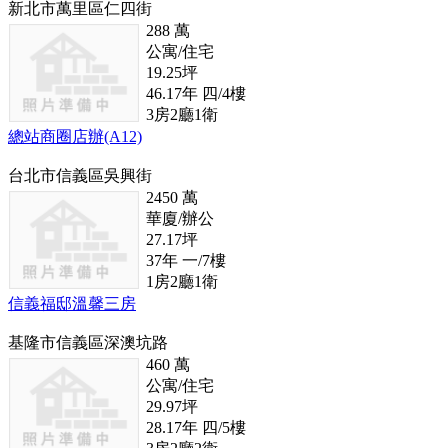
新北市萬里區仁四街
288
萬
公寓/住宅
19.25
坪
46.17
年
四/4
樓
3
房
2
廳
1
衛
總站商圈店辦(A12)
台北市信義區吳興街
2450
萬
華廈/辦公
27.17
坪
37
年
一/7
樓
1
房
2
廳
1
衛
信義福邸溫馨三房
基隆市信義區深澳坑路
460
萬
公寓/住宅
29.97
坪
28.17
年
四/5
樓