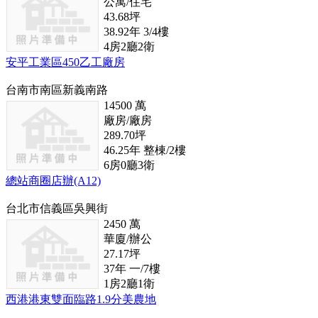
公寓/住宅
43.68
坪
38.92
年
3/4
樓
4
房
2
廳
2
衛
安平工業區450乙工廠房
台南市南區新義南路
14500
萬
廠房/廠房
289.70
坪
46.25
年
整棟/2
樓
6
房
0
廳
3
衛
總站商圈店辦(A12)
台北市信義區吳興街
2450
萬
華廈/辦公
27.17
坪
37
年
一/7
樓
1
房
2
廳
1
衛
西港港東雙面臨路1.9分美農地