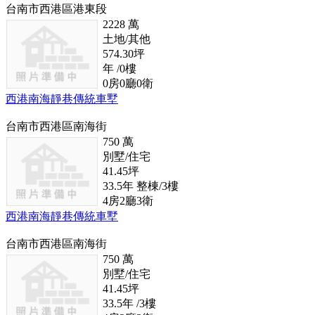
台南市西港區港東段
2228
萬
土地/其他
574.30
坪
年
/0
樓
0
房
0
廳
0
衛
西港南海靜巷傳統車墅
台南市西港區南海街
750
萬
別墅/住宅
41.45
坪
33.5
年
整棟/3
樓
4
房
2
廳
3
衛
西港南海靜巷傳統車墅
台南市西港區南海街
750
萬
別墅/住宅
41.45
坪
33.5
年
/3
樓