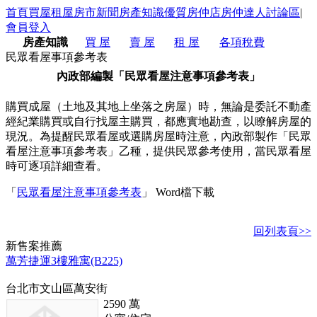
首頁
買屋
租屋
房市新聞
房產知識
優質房仲店
房仲達人
討論區
|
會員登入
房產知識
買 屋
賣 屋
租 屋
各項稅費
民眾看屋事項參考表
內政部編製「民眾看屋注意事項參考表」
購買成屋（土地及其地上坐落之房屋）時，無論是委託不動產
經紀業購買或自行找屋主購買，都應實地勘查，以瞭解房屋的
現況。為提醒民眾看屋或選購房屋時注意，內政部製作「民眾
看屋注意事項參考表」乙種，提供民眾參考使用，當民眾看屋
時可逐項詳細查看。
「
民眾看屋注意事項參考表
」 Word檔下載
回列表頁>>
新
售
案推薦
萬芳捷運3樓雅寓(B225)
台北市文山區萬安街
2590
萬