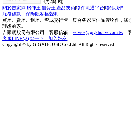
4
房
2
廳
3
衛
關於吉家網
|
房仲王
|
個資王
|
產品技術
|
物件流通平台
|
聯絡我們
服務條款
保障隱私權聲明
買屋、賣屋、租屋、查成交行情，集合各家房仲品牌物件，讓
理想的家。
吉家網股份有限公司 客服信箱：
service@gigahouse.com.tw
客
客服LINE@ (點一下，加入好友)
Copyright © by GIGAHOUSE Co.,Ltd, All Rights reserved