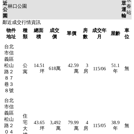
近
眾
林口公園
春
公
運
站
園
輸
鄰近成交行情資訊
物件
種
總面
成交
房
成交年
車
單價
屋齡
地址
類
積
價
數
月
位
台北
市信
義區
松山
公
14.51
42.59
3
51.1
618萬
無
115/06
坪
萬
房
年
路２
寓
８７
巷３
８號
台北
市信
義區
住
松山
宅
43.65
3,492
79.99
4
38.9
路２
115/05
無
坪
萬
萬
房
年
大
０４