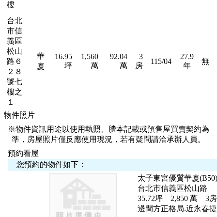
樓
台北
市信
義區
松山
華
16.95
1,560
92.04
3
27.9
路６
115/04
無
坪
萬
萬
房
年
廈
２８
號七
樓之
１
物件照片
※物件資訊用途以使用執照、謄本記載或預售屋買賣契約為
準，房屋照片僅反應使用現況，若有疑問請洽承辦人員。