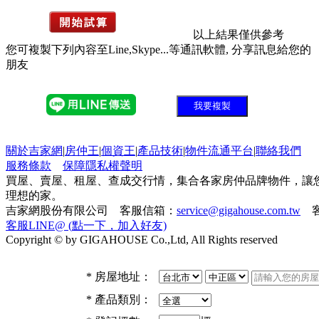
以上結果僅供參考
您可複製下列內容至Line,Skype...等通訊軟體, 分享訊息給您的
朋友
我要複製
關於吉家網
|
房仲王
|
個資王
|
產品技術
|
物件流通平台
|
聯絡我們
服務條款
保障隱私權聲明
買屋、賣屋、租屋、查成交行情，集合各家房仲品牌物件，讓
理想的家。
吉家網股份有限公司 客服信箱：
service@gigahouse.com.tw
客
客服LINE@ (點一下，加入好友)
Copyright © by GIGAHOUSE Co.,Ltd, All Rights reserved