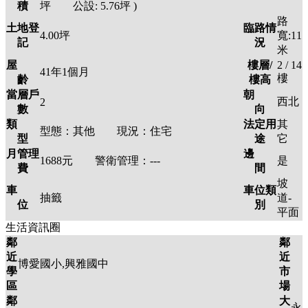
積
坪 公設:
5.76
坪
)
路
土地登
臨路情
4.00
坪
寬:11
記
況
米
屋
樓層/
2 / 14
41年1個月
樓
齡
樓高
當層戶
朝
西北
2
數
向
類
法定用
其
型態：
其他
現況：
住宅
型
途
它
月管理
邊
1688元
警衛管理：
---
是
費
間
坡
車
車位類
抽籤
道-
位
別
平面
生活資訊圈
鄰
鄰
近
近
博愛國小,興雅國中
學
市
區
場
鄰
大
永