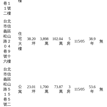
樓
巷１
１號
二樓
台北
市信
義區
住
松山
宅
38.20
3,898
102.04
5
38.9
路２
115/05
無
坪
萬
萬
房
年
大
０４
樓
巷９
號十
六樓
台北
市信
義區
松山
公
23.01
1,700
73.87
3
53.6
路５
115/05
無
坪
萬
萬
房
年
寓
１５
巷５
號二