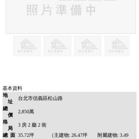
基本資料
地
台北市信義區松山路
址
總
2,850萬
價
格
3
房
2
廳
2
衛
局
總 面
35.72
坪 （主建物:
26.47
坪 附屬建物:
3.49