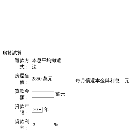
房貸試算
還款方
本息平均攤還
式：
法
房屋售
2850
萬元
每月償還本金與利息：
元
價：
貸款金
萬元
額：
貸款年
年
限：
貸款利
%
率：