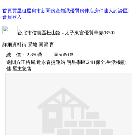
首頁
買屋
租屋
房市新聞
房產知識
優質房仲店
房仲達人
討論區
|
會員登入
台北市
信義區
松山路
-
太子東宮優質華廈(B50)
詳細資料
街 景
地 圖
留 言
總 價
：
2,850萬
邊間方正格局.近永春捷運站.明星學區.24H保全.生活機能
佳.屋主急售