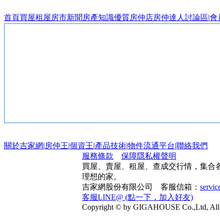
首頁
買屋
租屋
房市新聞
房產知識
優質房仲店
房仲達人
討論區
|
會
關於吉家網
|
房仲王
|
個資王
|
產品技術
|
物件流通平台
|
聯絡我們
服務條款
保障隱私權聲明
買屋、賣屋、租屋、查成交行情，集合
理想的家。
吉家網股份有限公司 客服信箱：
servi
客服LINE@ (點一下，加入好友)
Copyright © by GIGAHOUSE Co.,Ltd, All 