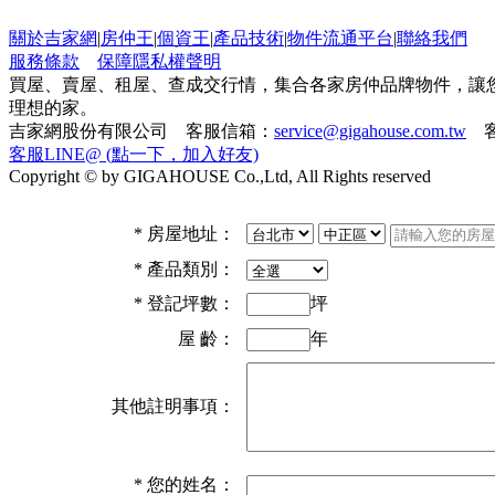
關於吉家網
|
房仲王
|
個資王
|
產品技術
|
物件流通平台
|
聯絡我們
服務條款
保障隱私權聲明
買屋、賣屋、租屋、查成交行情，集合各家房仲品牌物件，讓
理想的家。
吉家網股份有限公司 客服信箱：
service@gigahouse.com.tw
客
客服LINE@ (點一下，加入好友)
Copyright © by GIGAHOUSE Co.,Ltd, All Rights reserved