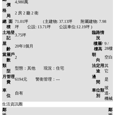
4,980萬
價
格
2
房
2
廳
2
衛
局
總 面
71.01
坪 （主建物:
37.13
坪 附屬建物:
7.98
積
坪 公設:
13.71
坪
公設車位:12.19坪
)
土地登
臨路情
3.75
坪
記
況
屋
樓層/
9 /
20年1個月
28
樓
齡
樓高
當層戶
朝
空白
2
數
向
類
法定用
其
型態：
其他
現況：
住宅
型
途
它
月管理
邊
6194元
警衛管理：
---
是
費
間
坡
車
車位類
自有
道-
位
別
機械
生活資訊圈
鄰
鄰