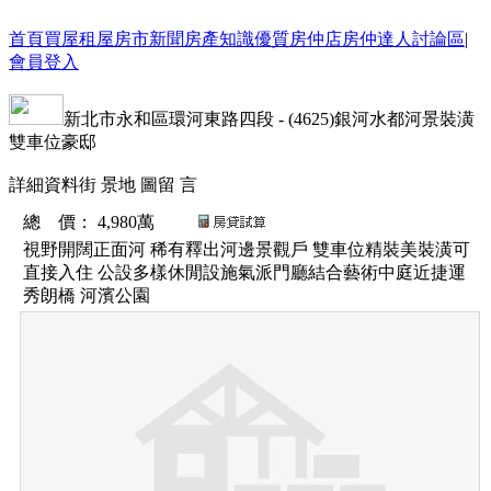
首頁
買屋
租屋
房市新聞
房產知識
優質房仲店
房仲達人
討論區
|
會員登入
新北市
永和區
環河東路四段
-
(4625)銀河水都河景裝潢
雙車位豪邸
詳細資料
街 景
地 圖
留 言
總 價
：
4,980萬
視野開闊正面河 稀有釋出河邊景觀戶 雙車位精裝美裝潢可
直接入住 公設多樣休閒設施氣派門廳結合藝術中庭近捷運
秀朗橋 河濱公園