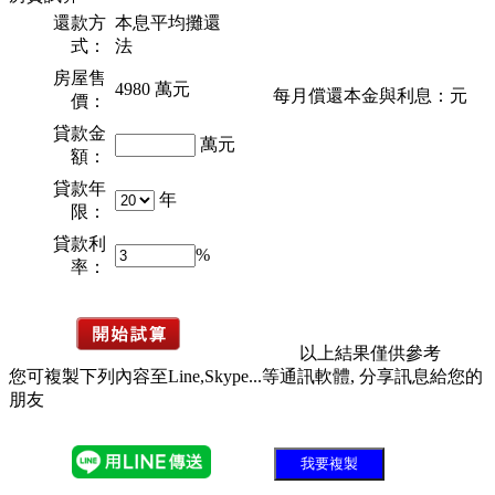
還款方
本息平均攤還
式：
法
房屋售
4980
萬元
每月償還本金與利息：
元
價：
貸款金
萬元
額：
貸款年
年
限：
貸款利
%
率：
以上結果僅供參考
您可複製下列內容至Line,Skype...等通訊軟體, 分享訊息給您的
朋友
我要複製