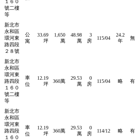
１６０
號二樓
等
新北市
永和區
公
33.69
1,650
48.98
3
24.2
環河東
115/04
無
坪
萬
萬
房
年
寓
路四段
２８號
新北市
永和區
環河東
車
12.19
29.53
0
路四段
360萬
115/04
略
有
坪
萬
房
位
１６０
號二樓
等
新北市
永和區
環河東
車
12.19
29.53
0
路四段
360萬
114/12
略
有
坪
萬
房
位
１６０