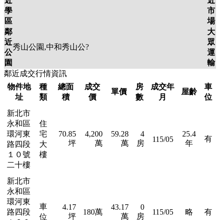
近
近
學
市
區
場
鄰
大
近
眾
秀山公園,中和秀山公?
公
運
園
輸
鄰近成交行情資訊
物件地
種
總面
成交
房
成交年
車
單價
屋齡
址
類
積
價
數
月
位
新北市
永和區
住
環河東
宅
70.85
4,200
59.28
4
25.4
有
115/05
坪
萬
萬
房
年
路四段
大
１０號
樓
二十樓
新北市
永和區
環河東
車
4.17
43.17
0
路四段
180萬
115/05
略
有
坪
萬
房
位