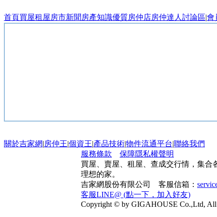
首頁
買屋
租屋
房市新聞
房產知識
優質房仲店
房仲達人
討論區
|
會
關於吉家網
|
房仲王
|
個資王
|
產品技術
|
物件流通平台
|
聯絡我們
服務條款
保障隱私權聲明
買屋、賣屋、租屋、查成交行情，集合
理想的家。
吉家網股份有限公司 客服信箱：
servi
客服LINE@ (點一下，加入好友)
Copyright © by GIGAHOUSE Co.,Ltd, All 