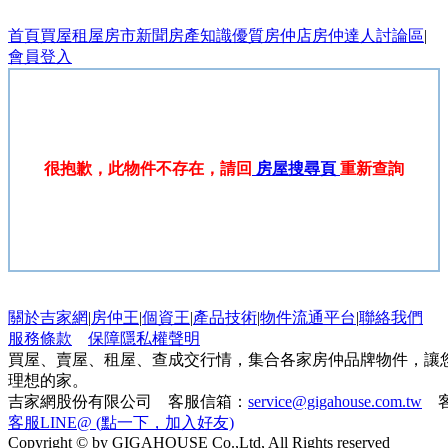
首頁
買屋
租屋
房市新聞
房產知識
優質房仲店
房仲達人
討論區
|
會員登入
很抱歉，此物件不存在，請回
房屋搜尋頁
重新查詢
關於吉家網
|
房仲王
|
個資王
|
產品技術
|
物件流通平台
|
聯絡我們
服務條款
保障隱私權聲明
買屋、賣屋、租屋、查成交行情，集合各家房仲品牌物件，讓
理想的家。
吉家網股份有限公司 客服信箱：
service@gigahouse.com.tw
客
客服LINE@ (點一下，加入好友)
Copyright © by GIGAHOUSE Co.,Ltd, All Rights reserved