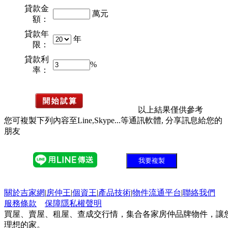
貸款金
萬元
額：
貸款年
年
限：
貸款利
%
率：
以上結果僅供參考
您可複製下列內容至Line,Skype...等通訊軟體, 分享訊息給您的
朋友
我要複製
關於吉家網
|
房仲王
|
個資王
|
產品技術
|
物件流通平台
|
聯絡我們
服務條款
保障隱私權聲明
買屋、賣屋、租屋、查成交行情，集合各家房仲品牌物件，讓
理想的家。