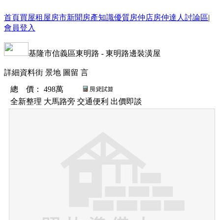
首頁
買屋
租屋
房市新聞
房產知識
優質房仲店
房仲達人
討論區
|
會員登入
基隆市
信義區
東明路
-
東明路邊裝潢屋
詳細資料
街 景
地 圖
留 言
總 價
：
498萬
全新整理 大馬路旁 交通便利 出價即談