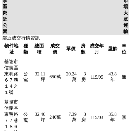
學
市
區
場
鄰
大
近
眾
公
運
園
輸
鄰近成交行情資訊
物件地
種
總面
成交
房
成交年
車
單價
屋齡
址
類
積
價
數
月
位
基隆市
信義區
東明路
公
32.11
20.24
3
43.8
650萬
無
115/05
坪
萬
房
年
６７巷
寓
１４之
１號
基隆市
信義區
東明路
公
32.46
7.39
3
35.8
240萬
無
115/03
坪
萬
房
年
７７巷
寓
１８６