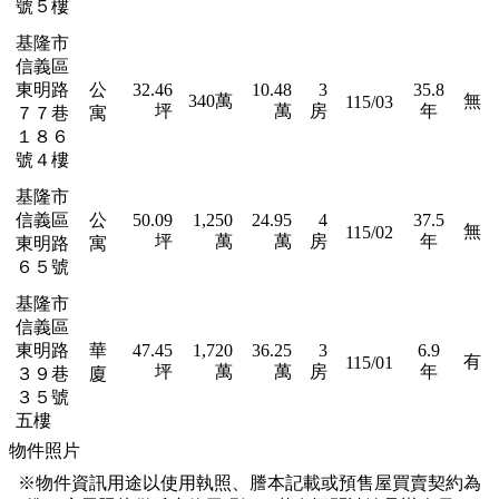
號５樓
基隆市
信義區
東明路
公
32.46
10.48
3
35.8
340萬
無
115/03
坪
萬
房
年
７７巷
寓
１８６
號４樓
基隆市
信義區
公
50.09
1,250
24.95
4
37.5
無
115/02
坪
萬
萬
房
年
東明路
寓
６５號
基隆市
信義區
東明路
華
47.45
1,720
36.25
3
6.9
有
115/01
坪
萬
萬
房
年
３９巷
廈
３５號
五樓
物件照片
※物件資訊用途以使用執照、謄本記載或預售屋買賣契約為