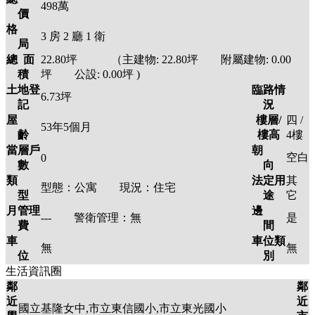
498萬
價
格
3
房
2
廳
1
衛
局
總 面
22.80
坪 （主建物:
22.80
坪 附屬建物:
0.00
積
坪 公設:
0.00
坪
)
土地登
臨路情
6.73
坪
記
況
屋
樓層/
四 /
53年5個月
齡
樓高
4
樓
當層戶
朝
空白
0
數
向
類
法定用
其
型態：
公寓
現況：
住宅
型
途
它
月管理
邊
---
警衛管理：
無
是
費
間
車
車位類
無
無
位
別
生活資訊圈
鄰
鄰
近
近
國立基隆女中,市立東信國小,市立東光國小