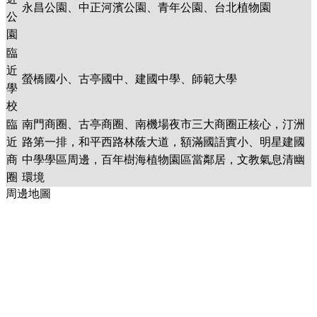
永昌公園、中正河濱公園、青年公園、台北植物園
公
園
臨
近
螢橋國小、古亭國中、建國中學、師範大學
學
校
臨
南門商圈、古亭商圈、南機場夜市三大商圈正核心，汀洲
近
路第一排，和平西路林蔭大道，額滿國語實小、明星建國
商
中學學區周邊，百年樹海植物園區當鄰居，文教氣息清幽
圈
環境
周邊地圖