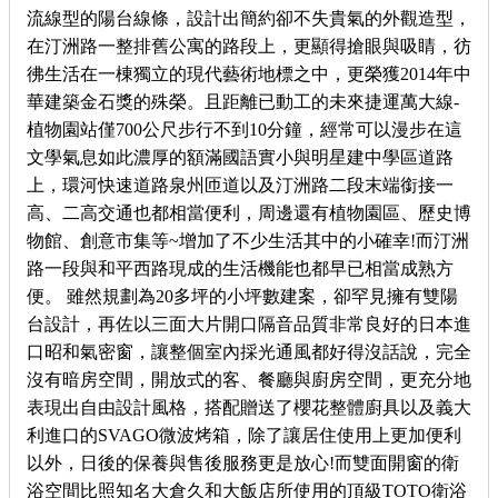
流線型的陽台線條，設計出簡約卻不失貴氣的外觀造型，
在汀洲路一整排舊公寓的路段上，更顯得搶眼與吸睛，彷
彿生活在一棟獨立的現代藝術地標之中，更榮獲2014年中
華建築金石獎的殊榮。且距離已動工的未來捷運萬大線-
植物園站僅700公尺步行不到10分鐘，經常可以漫步在這
文學氣息如此濃厚的額滿國語實小與明星建中學區道路
上，環河快速道路泉州匝道以及汀洲路二段末端銜接一
高、二高交通也都相當便利，周邊還有植物園區、歷史博
物館、創意市集等~增加了不少生活其中的小確幸!而汀洲
路一段與和平西路現成的生活機能也都早已相當成熟方
便。 雖然規劃為20多坪的小坪數建案，卻罕見擁有雙陽
台設計，再佐以三面大片開口隔音品質非常良好的日本進
口昭和氣密窗，讓整個室內採光通風都好得沒話說，完全
沒有暗房空間，開放式的客、餐廳與廚房空間，更充分地
表現出自由設計風格，搭配贈送了櫻花整體廚具以及義大
利進口的SVAGO微波烤箱，除了讓居住使用上更加便利
以外，日後的保養與售後服務更是放心!而雙面開窗的衛
浴空間比照知名大倉久和大飯店所使用的頂級TOTO衛浴