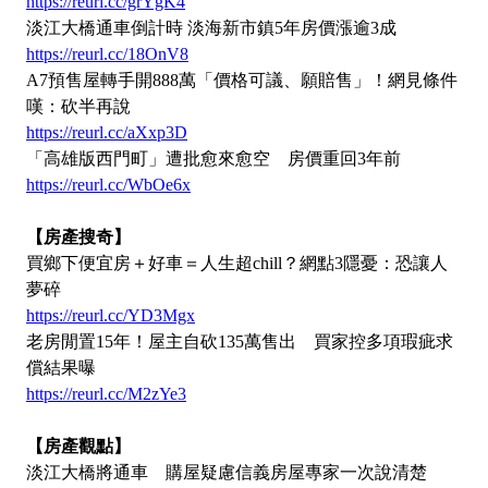
https://reurl.cc/grYgK4
淡江大橋通車倒計時 淡海新市鎮5年房價漲逾3成
https://reurl.cc/18OnV8
A7預售屋轉手開888萬「價格可議、願賠售」！網見條件
嘆：砍半再說
https://reurl.cc/aXxp3D
「高雄版西門町」遭批愈來愈空 房價重回3年前
https://reurl.cc/WbOe6x
【房產搜奇】
買鄉下便宜房＋好車＝人生超chill？網點3隱憂：恐讓人
夢碎
https://reurl.cc/YD3Mgx
老房閒置15年！屋主自砍135萬售出 買家控多項瑕疵求
償結果曝
https://reurl.cc/M2zYe3
【房產觀點】
淡江大橋將通車 購屋疑慮信義房屋專家一次說清楚