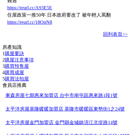
難過
https://reurl.cc/A93E5E
住屋政策一推50年 日本政府要改了 被年輕人罵翻
https://reurl.cc/18OnN8
回列表頁>>
房產知識
1
購屋要訣
2
購屋注意事項
3
購買預售屋
4
購買成屋
5
購買法拍屋
會員店推薦
東森房屋七期惠來加盟店 台中市南屯區惠來路1段1號
太平洋房屋基隆暖暖加盟店 基隆市暖暖區東勢街1之24號
太平洋房屋金門加盟店 金門縣金城鎮浯江北堤路14號