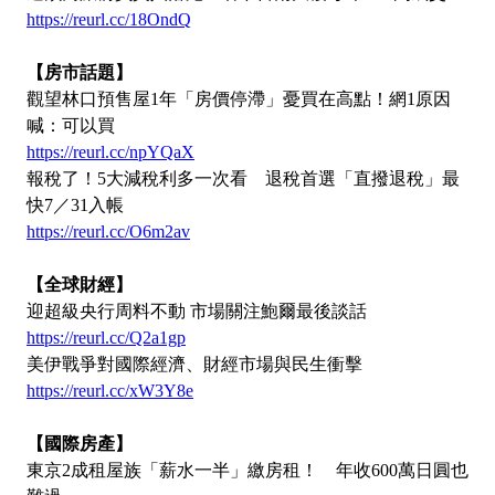
https://reurl.cc/18OndQ
【房市話題】
觀望林口預售屋1年「房價停滯」憂買在高點！網1原因
喊：可以買
https://reurl.cc/npYQaX
報稅了！5大減稅利多一次看 退稅首選「直撥退稅」最
快7／31入帳
https://reurl.cc/O6m2av
【全球財經】
迎超級央行周料不動 市場關注鮑爾最後談話
https://reurl.cc/Q2a1gp
美伊戰爭對國際經濟、財經市場與民生衝擊
https://reurl.cc/xW3Y8e
【國際房產】
東京2成租屋族「薪水一半」繳房租！ 年收600萬日圓也