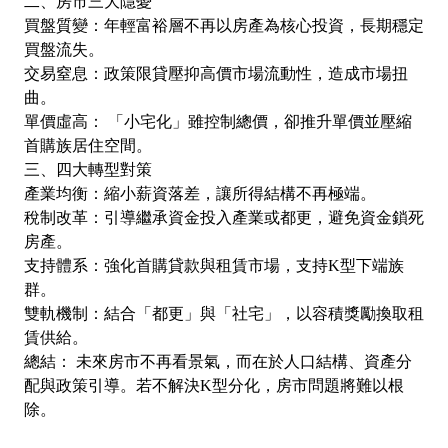
二、房市三大隱憂
買盤質變：年輕富裕層不再以房產為核心投資，長期穩定
買盤流失。
交易窒息：政策限貸壓抑高價市場流動性，造成市場扭
曲。
單價虛高： 「小宅化」雖控制總價，卻推升單價並壓縮
首購族居住空間。
三、四大轉型對策
產業均衡：縮小薪資落差，讓所得結構不再極端。
稅制改革：引導繼承資金投入產業或都更，避免資金鎖死
房產。
支持體系：強化首購貸款與租賃市場，支持K型下端族
群。
雙軌機制：結合「都更」與「社宅」，以容積獎勵換取租
賃供給。
總結： 未來房市不再看景氣，而在於人口結構、資產分
配與政策引導。若不解決K型分化，房市問題將難以根
除。