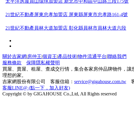
太平洋房屋員山環球加盟店 新北市中和區中山路三段175號
21世紀不動產屏東忠孝加盟店 屏東縣屏東市忠孝路161-4號
21世紀不動產員林大道加盟店 彰化縣員林市員林大道六段
186
太平洋房屋員林萬年加盟店 彰化縣員林市萬年路一段186號
21世紀不動產彰化溪湖加盟店 彰化縣溪湖鎮東環路447號
關於吉家網
|
房仲王
|
個資王
|
產品技術
|
物件流通平台
|
聯絡我們
服務條款
保障隱私權聲明
太平洋房屋平鎮南勢加盟店 桃園市平鎮區中庸路106號
買屋、賣屋、租屋、查成交行情，集合各家房仲品牌物件，讓
理想的家。
吉家網股份有限公司 客服信箱：
service@gigahouse.com.tw
客
21世紀不動產三重重新加盟店 新北市三重區重新路四段59
客服LINE@ (點一下，加入好友)
Copyright © by GIGAHOUSE Co.,Ltd, All Rights reserved
號4
21世紀不動產湖口成功加盟店 新竹縣湖口鄉成功路260號
有巢氏房屋台中南屯捷運加盟店 台中市南屯區南屯路2段
263號
住商不動產台南健康加盟店 台南市南區健康路二段327號1