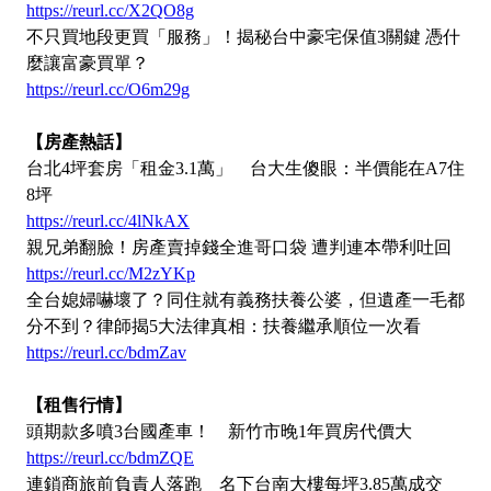
https://reurl.cc/X2QO8g
不只買地段更買「服務」！揭秘台中豪宅保值3關鍵 憑什
麼讓富豪買單？
https://reurl.cc/O6m29g
【房產熱話】
台北4坪套房「租金3.1萬」 台大生傻眼：半價能在A7住
8坪
https://reurl.cc/4lNkAX
親兄弟翻臉！房產賣掉錢全進哥口袋 遭判連本帶利吐回
https://reurl.cc/M2zYKp
全台媳婦嚇壞了？同住就有義務扶養公婆，但遺產一毛都
分不到？律師揭5大法律真相：扶養繼承順位一次看
https://reurl.cc/bdmZav
【租售行情】
頭期款多噴3台國產車！ 新竹市晚1年買房代價大
https://reurl.cc/bdmZQE
連鎖商旅前負責人落跑 名下台南大樓每坪3.85萬成交