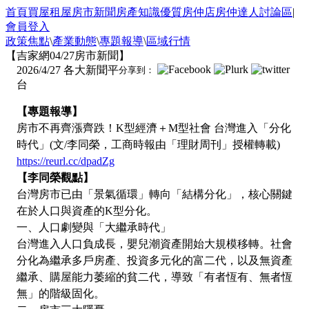
首頁
買屋
租屋
房市新聞
房產知識
優質房仲店
房仲達人
討論區
|
會員登入
政策焦點
\
產業動態
\
專題報導
\
區域行情
【吉家網04/27房市新聞】
2026/4/27
各大新聞平
分享到：
台
【專題報導】
房市不再齊漲齊跌！K型經濟＋M型社會 台灣進入「分化
時代」(文/李同榮，工商時報由「理財周刊」授權轉載)
https://reurl.cc/dpadZg
【李同榮觀點】
台灣房市已由「景氣循環」轉向「結構分化」，核心關鍵
在於人口與資產的K型分化。
一、人口劇變與「大繼承時代」
台灣進入人口負成長，嬰兒潮資產開始大規模移轉。社會
分化為繼承多戶房產、投資多元化的富二代，以及無資產
繼承、購屋能力萎縮的貧二代，導致「有者恆有、無者恆
無」的階級固化。