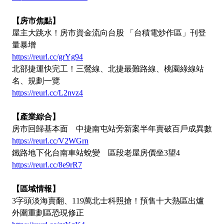
【房市焦點】
屋主大跳水！房市資金流向台股 「台積電炒作區」刊登
量暴增
https://reurl.cc/grYg94
北部捷運快完工！三鶯線、北捷最難路線、桃園綠線站
名、規劃一覽
https://reurl.cc/L2nvz4
【產業綜合】
房市回歸基本面 中捷南屯站旁新案半年賣破百戶成異數
https://reurl.cc/V2WGrn
鐵路地下化台南車站蛻變 區段老屋房價坐3望4
https://reurl.cc/8e9rR7
【區域情報】
3字頭淡海賣翻、119萬北士科照搶！預售十大熱區出爐
外圍重劃區恐現修正