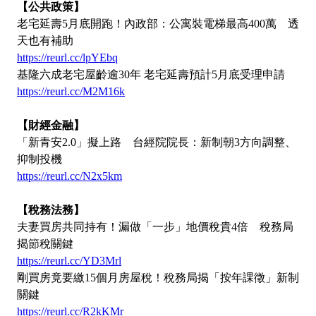
【公共政策】
老宅延壽5月底開跑！內政部：公寓裝電梯最高400萬 透
天也有補助
https://reurl.cc/lpYEbq
基隆六成老宅屋齡逾30年 老宅延壽預計5月底受理申請
https://reurl.cc/M2M16k
【財經金融】
「新青安2.0」擬上路 台經院院長：新制朝3方向調整、
抑制投機
https://reurl.cc/N2x5km
【稅務法務】
夫妻買房共同持有！漏做「一步」地價稅貴4倍 稅務局
揭節稅關鍵
https://reurl.cc/YD3Mrl
剛買房竟要繳15個月房屋稅！稅務局揭「按年課徵」新制
關鍵
https://reurl.cc/R2kKMr