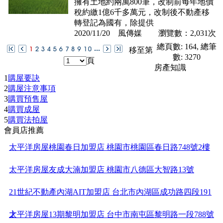
擁有土地約兩萬800筆，改制前每年地價
稅約繳1億6千多萬元，改制後不動產移
轉登記為國有，除提供
2020/11/20 風傳媒
瀏覽數：2,031次
總頁數: 164, 總筆
移至第
數: 3270
頁
房產知識
1
購屋要訣
2
購屋注意事項
3
購買預售屋
4
購買成屋
5
購買法拍屋
會員店推薦
太平洋房屋桃園春日加盟店 桃園市桃園區春日路748號2樓
太平洋房屋友成大湳加盟店 桃園市八德區大智路13號
21世紀不動產內湖AIT加盟店 台北市內湖區成功路四段191
之
太平洋房屋13期黎明加盟店 台中市南屯區黎明路一段788號