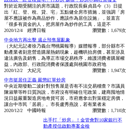
對於近期受關注的房市議題，行政院長蘇貞昌今（3）日提
出「紅、登、稅、貸、宅」五點健全房市措施，並強調「房
屋不應該被作為商品炒作，應該作為居住設施」，並直言
「很多有資金的人，把房屋作為炒作的工具，這是不
2020/12/4 經濟日報
瀏覽數：1,679次
中央地方再出擊 遏止預售屋亂象
（大紀元記者徐乃義台灣桃園報導）媒體報導，部分縣市不
動產業者刻意營造購屋熱銷現象，趁機哄抬房價，甚至涉及
違法廣告及銷售，為導正市場交易秩序，維護消費者購屋權
益，內政部、行政院消費者保護處與桃園市政府地
2020/12/2 大紀元
瀏覽數：1,947次
中市挺居住正義 嚴懲紅單炒房
中央近期發動二波針對預售屋是否有不法交易稽查？市議員
陳淑華等昨日質詢說，市府沒有明確住宅政策，建商囤地情
況日益嚴重製造房地奇貨可居，市府應拿出對策穩定房價，
讓台中市民「居易」。市長盧秀燕說，若有業者未
2020/12/2 中國時報
瀏覽數：1,710次
出手打「炒房」！金管會對10家銀行不
動產授信啟動專案金檢