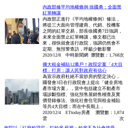
內政部修平均地權條例 徐國勇：全面禁
紅單轉讓
內政部正進行《平均地權條例》修法，
將從三大面向管理建商、代銷、投機客
之間的紅單交易，部長徐國勇7日強調，
未來全面禁止紅單轉讓，條文都已出
來，很快就會送行政院，強調仍然會不
定期、無預警查訪，呼籲少數影響
2020/12/8 中時新聞網
瀏覽數：1,768次
擴大租金補貼12萬戶！政院定案「4大目
標」打房：讓人民對政府有信心
為宣示政府杜絕不當炒房的堅定決心，
國發會3日在行政院會上提出「健全房地
產市場方案」，當中包括建立不動產市
場診斷指標、強化預售屋銷售稽查及實
價登錄修法、強化社會住宅與租金補貼
等共4大目標；而在中長期上，
2020/12/4 ETtoday房產
瀏覽數：1,874
雲
次
政院以「紅登稅貸宅」打炒房 蘇揆：炒房不為社會接受