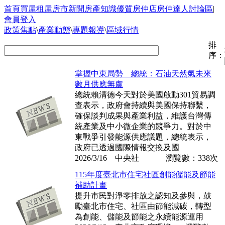
首頁
買屋
租屋
房市新聞
房產知識
優質房仲店
房仲達人
討論區
|
會員登入
政策焦點
\
產業動態
\
專題報導
\
區域行情
排
序：
掌握中東局勢 總統：石油天然氣未來
數月供應無虞
總統賴清德今天對於美國啟動301貿易調
查表示，政府會持續與美國保持聯繫，
確保談判成果與產業利益，維護台灣傳
統產業及中小微企業的競爭力。對於中
東戰爭引發能源供應議題，總統表示，
政府已透過國際情報交換及國
2026/3/16 中央社
瀏覽數：338次
115年度臺北市住宅社區創能儲能及節能
補助計畫
提升市民對淨零排放之認知及參與，鼓
勵臺北市住宅、社區由節能減碳，轉型
為創能、儲能及節能之永續能源運用