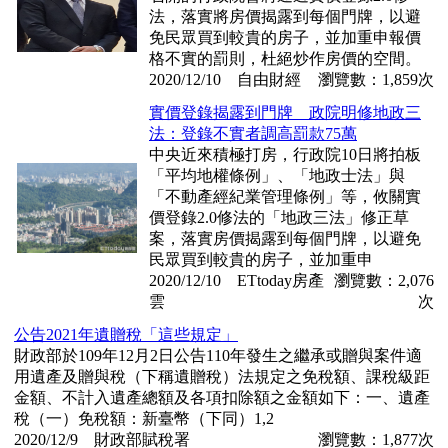
法，落實將房價揭露到每個門牌，以避
免民眾買到較貴的房子，並加重申報價
格不實的罰則，杜絕炒作房價的空間。
2020/12/10 自由財經
瀏覽數：1,859次
實價登錄揭露到門牌 政院明修地政三
法：登錄不實者調高罰款75萬
中央近來積極打房，行政院10日將拍板
「平均地權條例」、「地政士法」與
「不動產經紀業管理條例」等，攸關實
價登錄2.0修法的「地政三法」修正草
案，落實房價揭露到每個門牌，以避免
民眾買到較貴的房子，並加重申
2020/12/10 ETtoday房產
瀏覽數：2,076
雲
次
公告2021年遺贈稅「這些規定」
財政部於109年12月2日公告110年發生之繼承或贈與案件適
用遺產及贈與稅（下稱遺贈稅）法規定之免稅額、課稅級距
金額、不計入遺產總額及各項扣除額之金額如下：一、遺產
稅（一）免稅額：新臺幣（下同）1,2
2020/12/9 財政部賦稅署
瀏覽數：1,877次