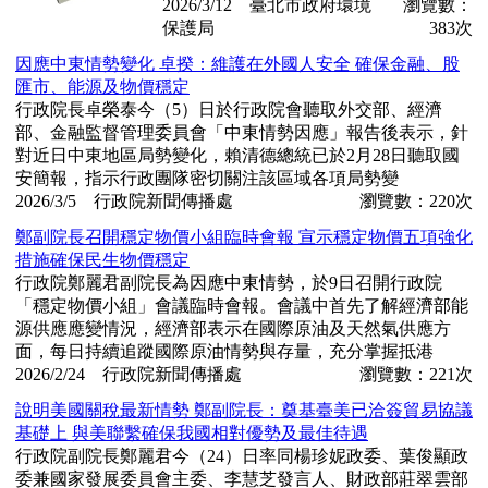
2026/3/12 臺北市政府環境
瀏覽數：
保護局
383次
因應中東情勢變化 卓揆：維護在外國人安全 確保金融、股
匯市、能源及物價穩定
行政院長卓榮泰今（5）日於行政院會聽取外交部、經濟
部、金融監督管理委員會「中東情勢因應」報告後表示，針
對近日中東地區局勢變化，賴清德總統已於2月28日聽取國
安簡報，指示行政團隊密切關注該區域各項局勢變
2026/3/5 行政院新聞傳播處
瀏覽數：220次
鄭副院長召開穩定物價小組臨時會報 宣示穩定物價五項強化
措施確保民生物價穩定
行政院鄭麗君副院長為因應中東情勢，於9日召開行政院
「穩定物價小組」會議臨時會報。會議中首先了解經濟部能
源供應應變情況，經濟部表示在國際原油及天然氣供應方
面，每日持續追蹤國際原油情勢與存量，充分掌握抵港
2026/2/24 行政院新聞傳播處
瀏覽數：221次
說明美國關稅最新情勢 鄭副院長：奠基臺美已洽簽貿易協議
基礎上 與美聯繫確保我國相對優勢及最佳待遇
行政院副院長鄭麗君今（24）日率同楊珍妮政委、葉俊顯政
委兼國家發展委員會主委、李慧芝發言人、財政部莊翠雲部