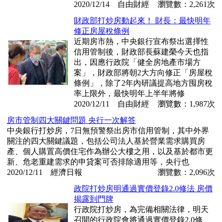
2020/12/14 自由財經
瀏覽數：2,261次
財政部打炒房動起來！ 財長：最快明年
修正房屋稅條例
近期房市熱，中央銀行宣布祭出選擇性
信用管制後，財政部長蘇建榮今天也指
出，因應行政院「健全房地產市場方
案」，財政部將朝2大方向修正「房屋稅
條例」，除了2年內研議提高地方囤房稅
率上限外，最快明年上半年將修
2020/12/11 自由財經
瀏覽數：1,987次
房市管制四大關鍵問題 央行一次解答
中央銀行打炒房，7日無預警祭出房市信用管制，其中外界
關注的四大關鍵議題，包括公司法人基於營業需求購買房
產、個人購置高價住宅作為辦公大樓之用，以及基於都市更
新、危老重建需求的申貸案可否排除適用等，央行也
2020/12/11 經濟日報
瀏覽數：2,096次
政院打炒房明通過實價登錄2.0修法 房價
揭露到門牌
行政院打炒房，為完備相關法律，明天
召開的行政院會將通過實價登錄2.0修