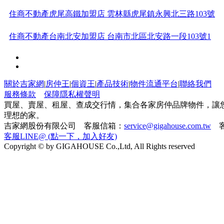
住商不動產虎尾高鐵加盟店 雲林縣虎尾鎮永興北三路103號
住商不動產台南北安加盟店 台南市北區北安路一段103號1
21世紀不動產台東傳廣加盟店 台東縣台東市傳廣路475號
太平洋房屋商用不動產加盟店 台北市中山區臺北市南京東
關於吉家網
|
房仲王
|
個資王
|
產品技術
|
物件流通平台
|
聯絡我們
服務條款
保障隱私權聲明
路二段
有巢氏房屋高雄美術之星加盟店 高雄市鼓山區美術東三路
買屋、賣屋、租屋、查成交行情，集合各家房仲品牌物件，讓
理想的家。
吉家網股份有限公司 客服信箱：
service@gigahouse.com.tw
客
66號
21世紀不動產屏東忠孝加盟店 屏東縣屏東市忠孝路161-4號
客服LINE@ (點一下，加入好友)
Copyright © by GIGAHOUSE Co.,Ltd, All Rights reserved
太平洋房屋鶯歌建國加盟店 新北市鶯歌區建國路229號
太平洋房屋彰化縣府加盟店 彰化縣彰化市博愛街80號
太平洋房屋羅東成功加盟店 宜蘭縣五結鄉五結路三段379號
住商不動產台南民生加盟店 台南市中西區民生路二段395號