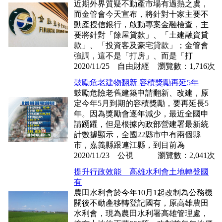
近期外界質疑不動產市場有過熱之虞，
而金管會今天宣布，將針對十家主要不
動產授信銀行，啟動專案金融檢查，主
要將針對「餘屋貸款」、「土建融資貸
款」、「投資客及豪宅貸款」；金管會
強調，這不是「打房」、而是「打
2020/11/25 自由財經
瀏覽數：1,716次
鼓勵危老建物翻新 容積獎勵再延5年
鼓勵危險老舊建築申請翻新、改建，原
定今年5月到期的容積獎勵，要再延長5
年。因為獎勵會逐年減少，最近全國申
請踴躍，但是根據內政部營建署最新統
計數據顯示，全國22縣市中有兩個縣
市，嘉義縣跟連江縣，到目前為
2020/11/23 公視
瀏覽數：2,041次
提升行政效能 高雄水利會土地轉登國
有
農田水利會於今年10月1起改制為公務機
關後不動產移轉登記國有，原高雄農田
水利會，現為農田水利署高雄管理處，