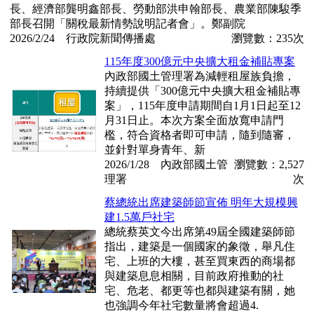
長、經濟部龔明鑫部長、勞動部洪申翰部長、農業部陳駿季
部長召開「關稅最新情勢說明記者會」。鄭副院
2026/2/24 行政院新聞傳播處
瀏覽數：235次
115年度300億元中央擴大租金補貼專案
內政部國土管理署為減輕租屋族負擔，
持續提供「300億元中央擴大租金補貼專
案」，115年度申請期間自1月1日起至12
月31日止。本次方案全面放寬申請門
檻，符合資格者即可申請，隨到隨審，
並針對單身青年、新
2026/1/28 內政部國土管
瀏覽數：2,527
理署
次
蔡總統出席建築師節宣佈 明年大規模興
建1.5萬戶社宅
總統蔡英文今出席第49屆全國建築師節
指出，建築是一個國家的象徵，舉凡住
宅、上班的大樓，甚至買東西的商場都
與建築息息相關，目前政府推動的社
宅、危老、都更等也都與建築有關，她
也強調今年社宅數量將會超過4.